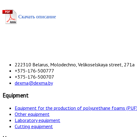
Скачать описание
222310 Belarus, Molodechno, Velikoselskaya street, 271а
+375-176-500777
+375-176-500707
dexma@dexma.by
Equipment
Equipment for the production of polyurethane foams (PUF
Other equipment
Laboratory equipment
Cutting equipment